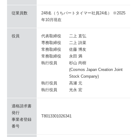
従業員数
248名（うちパートタイマー社員24名） ※2025
年10月現在
役員
代表取締役
二上 直弘
専務取締役
二上 詩菜
常務取締役
佐藤 博友
常務取締役
永田 満
執行役員
杉山 尚樹
(Cosmos Japan Creation Joint
Stock Company)
執行役員
高瀬 元
執行役員
光永 宏
適格請求書
発行
T8013301026341
事業者登録
番号